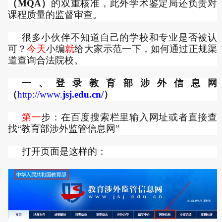
（MQA）
的双重核准，此外学术鉴定局还负责对
课程质量的监督审查。
很多小伙伴不知道自己的学校和专业是否被认
可？
今天
小编
就
给大家示范一下，如何通过正规渠
道查询合法院校。
一、登录教育部涉外信息网
（
http://www.
jsj.edu.cn/
）
第一
步：在百度搜索栏里输入网址或者直接查
找“教育部涉外监管信息网”
打开页面是这样的：