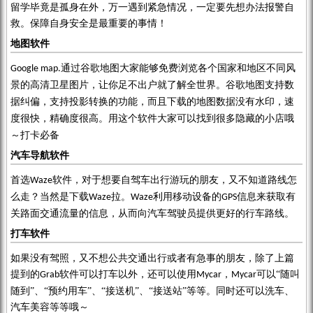
留学毕竟是孤身在外，万一遇到紧急情况，一定要先想办法报警自
救。保障自身安全是最重要的事情！
地图软件
通过谷歌地图
大家
能够免费浏览各个国家和地区不同风
Google map.
景的高清卫星图片，让你足不出户就了解全世界。谷歌地图支持数
据纠偏，支持投影转换的功能，而且下载的地图数据没有水印，速
度很快，精确度很高。
用这个软件大家可以找到很多隐藏的小店哦
～打卡必备
汽车导航软件
首选
软件，对于想要自驾车出行游玩的朋友，又不知道路线怎
Waze
么走？当然是下载
拉。
利用移动设备的
信息来获取有
Waze
Waze
GPS
关路面交通流量的信息，从而向汽车驾驶员提供更好的行车路线。
打车软件
如果没有驾照，又不想公共交通出行或者有急事的朋友，除了上篇
提到的
软件可以打车以外，还可以使用
，
可以“随叫
Grab
Mycar
Mycar
随到”、“预约用车”、“接送机”、“接送站”等等。同时还可以洗车、
汽车美容等等哦～