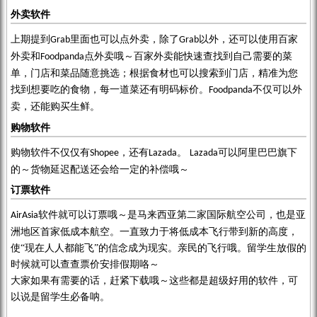
外卖软件
上期提到
里面也可以点外卖，除了
以外，还可以使用百家
Grab
Grab
外卖和
点外卖哦～百家外卖能快速查找到自己需要的菜
Foodpanda
单，门店和菜品随意挑选；根据食材也可以搜索到门店，精准为您
找到想要吃的食物，每一道菜还有明码标价。
不仅可以
外
Foodpanda
卖，还
能
购买生鲜
。
购物软件
购物软件不仅仅有
，还有
。
可以阿里巴巴旗下
Shopee
Lazada
Lazada
的～货物延迟配送还会给一定的补偿哦～
订票软件
软件就可以订票哦～是马来西亚第二家国际航空公司，也是亚
AirAsia
洲地区首家低成本航空。一直致力于将低成本飞行带到新的高度，
使“现在人人都能飞”的信念成为现实。亲民的飞行哦。留学生放假的
时候就可以查查票价安排假期咯～
大家如果有需要的话，赶紧下载哦～这些都是超级好用的软件，可
以说是留学生必备呐。