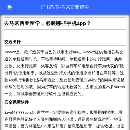
汇书教育-马来西亚留学
去马来西亚留学，必装哪些手机app？
交通出行
是一款
打造属于自己的城市出行
。
提供
包括公共交
Moovit
APP
Moovit
通的单程通勤时长、车站等待时间、单程通勤中的步行距离、换乘
次数、总出行距离、乘客反馈、以自行车和电动自行车为代表的
微
“
出行
的使用频率、以及这些出行方式的使用原因和潜在障碍等。
这
”
款
对于刚刚到达马来西亚，想要使用普通工具出行的同学来说是
App
非常的使用的哦。因为打车的话是比较贵的，去市区的差不多
50rmb
一次，所以学会普通出行软件是很有必要的。
安全保障软件
留学生一定要拥有这个软件，报警用的软件。用
SaveME 999polis!!!
户只需先登记好个人资料和联络人电话，遇到紧急情况时可一键无
声报警，警方将通过
定位和用户信息迅速出警，提供救援。出国
GPS