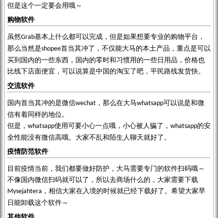
但是这个一定要会用哦～
购物软件
虽然
基本上什么都可以完成，但是如果想要专业的购物平台，
Grab
那么当然是
首当其冲了，不仅能大马的本土产品，重点是可以
shopee
买到国内的一些东西，国内的零时和习惯用的一些日用品，价格也
比线下店面便宜，可以说算是中国的淘宝了吧，平民路线发货快。
交流软件
国内首当其冲的是微信
，那么在大马
可以说是和微
wechat
whatsapp
信有着同样的地位。
但是，
使用可要小心一点哦，小心被人骗了，
的安
whatsapp
whatsapp
全性能没有微信高哦。大家不乱和陌生人聊天就好了。
疫情防范软件
目前疫情当前，我们都要做好防护，大马需要专门的软件扫码哦～
不像国内微信扫码就可以了，所以去商场什么的，大家需要下载
，相信大家在入境的时候就已经下载好了。希望大家早
Mysejahtera
日能卸载这个软件～
其他软件