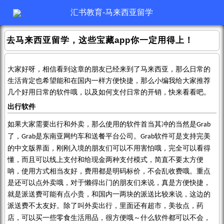
汇书教育-马来西亚留学
去马来西亚留学，这些宝藏app你一定用得上！
大家好呀，相信看到这章的朋友已经来到了马来西亚，那么日常的
生活肯定也希望能和在国内一样方便快捷，那么小编我给大家推荐
几个好用日常的软件哦，以及如何支付日常的开销，快来看看吧。
出行软件
如果大家需要出行和外卖，那么使用的软件首当其冲的当然是
Grab
了，
是东南亚网约车和送餐平台公司。
软件可是支持完美
Grab
Grab
的中文版界面，刚刚入境的朋友们可以不用害怕哦，完全可以看得
懂，而且可以线上支付和给现金两种支付模式，简直不要太方便
呐，使用方式相当友好，费用都是明码标价，不会乱收费哦。重点
是还可以点外卖哦，对于懒得出门的朋友们来说，真是方便快捷，
就是派送费可能有点小贵，和国内一两块的派送比较来说，这边的
派送费不太友好。
除了叫外卖
出行
，里面还有超市，美妆点，药
店，可以买一些零食生活用品，
很方便哦～什么软件都可以不会，