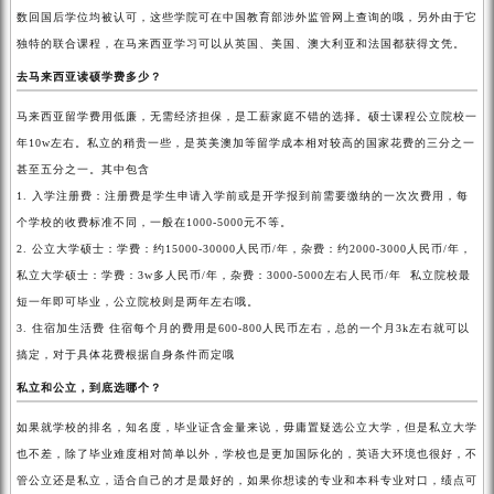
数回国后学位均被认可，这些学院可在中国教育部涉外监管网上查询的哦，另外由于它
独特的联合课程，在马来西亚学习可以从英国、美国、澳大利亚和法国都获得文凭。
去马来西亚读硕学费多少？
马来西亚留学费用低廉，无需经济担保，是工薪家庭不错的选择。硕士课程公立院校一
年10w左右。私立的稍贵一些，是英美澳加等留学成本相对较高的国家花费的三分之一
甚至五分之一。其中包含
1. 入学注册费：注册费是学生申请入学前或是开学报到前需要缴纳的一次次费用，每
个学校的收费标准不同，一般在1000-5000元不等。
2. 公立大学硕士：学费：约15000-30000人民币/年，杂费：约2000-3000人民币/年，
私立大学硕士：学费：3w多人民币/年，杂费：3000-5000左右人民币/年 私立院校最
短一年即可毕业，公立院校则是两年左右哦。
3. 住宿加生活费 住宿每个月的费用是600-800人民币左右，总的一个月3k左右就可以
搞定，对于具体花费根据自身条件而定哦
私立和公立，到底选哪个？
如果就学校的排名，知名度，毕业证含金量来说，毋庸置疑选公立大学，但是私立大学
也不差，除了毕业难度相对简单以外，学校也是更加国际化的，英语大环境也很好，不
管公立还是私立，适合自己的才是最好的，如果你想读的专业和本科专业对口，绩点可