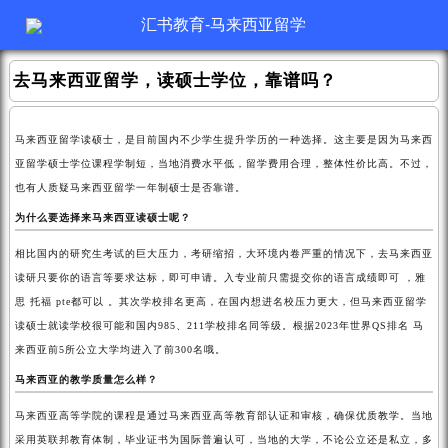
汇书教育-马来西亚留学
去马来西亚留学，读硕士学位，靠谱吗？
马来西亚留学读硕士，是目前国内不少学生提升学历的一种选择。这主要是因为马来西
亚留学硕士学位课程学制短，当地消费水平低，留学费用合理，整体性价比高。不过，
也有人质疑马来西亚留学一年制硕士是否靠谱。
为什么要选择来马来西亚读硕士呢？
相比国内的研究生考试的巨大压力，考研缩招，大环境内卷严重的情况下，去马来西亚
读研只要你的语言等要求达标，即可申请。入专业前只需提交你的语言成绩即可 ，雅
思 托福 pte都可以 。其次学校排名更高，在国内想进名校压力更大，但马来西亚留学
读硕士就读学校很可能和国内985、211学校排名同等级。根据2023年世界QS排名 马
来西亚前5所公立大学均进入了前300名哦。
马来西亚的教学质量怎么样？
马来西亚高等学院的课程是通过马来西亚高等教育部认证和审核，确保优质教学。当地
采用英联邦教育体制，毕业证书为国际普遍认可，当地的大学，不论公立还是私立，多