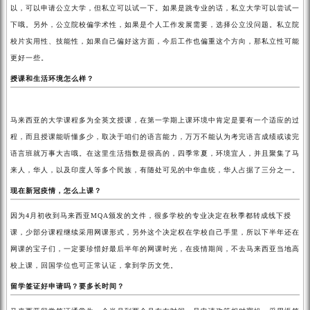
以，可以申请公立大学，但私立可以试一下。如果是跳专业的话，私立大学可以尝试一
下哦。另外，公立院校偏学术性，如果是个人工作发展需要，选择公立没问题。私立院
校片实用性、技能性，如果自己偏好这方面，今后工作也偏重这个方向，那私立性可能
更好一些。
授课和生活环境怎么样？
马来西亚的大学课程多为全英文授课，在第一学期上课环境中肯定是要有一个适应的过
程，而且授课能听懂多少，取决于咱们的语言能力，万万不能认为考完语言成绩或读完
语言班就万事大吉哦。在这里生活指数是很高的，四季常夏，环境宜人，并且聚集了马
来人，华人，以及印度人等多个民族，有随处可见的中华血统，华人占据了三分之一。
现在新冠疫情，怎么上课？
因为4月初收到马来西亚MQA颁发的文件，很多学校的专业决定在秋季都转成线下授
课，少部分课程继续采用网课形式，另外这个决定权在学校自己手里，所以下半年还在
网课的宝子们，一定要珍惜好最后半年的网课时光，在疫情期间，不去马来西亚当地高
校上课，回国学位也可正常认证，拿到学历文凭。
留学签证好申请吗？要多长时间？