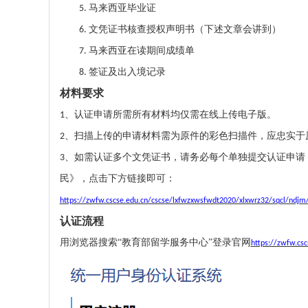
马来西亚毕业证
5.
文凭证书核查授权声明书（下述文章会讲到）
6.
马来西亚在读期间成绩单
7.
签证及出入境记录
8.
材料要求
认证申请所需所有材料均仅需在线上传电子版
。
1、
扫描上传的申请材料需为原件的彩色扫描件，应忠实于
2、
、如需认证多个文凭证书，请务必每个单独提交认证申请
3
民
》，点击下方链接即可：
https://zwfw.cscse.edu.cn/cscse/lxfwzxwsfwdt2020/xlxwrz32/sqcl/ndjm
认证流程
用浏览器搜索
“教育部留学服务中心”登录官网
https://zwfw.csc