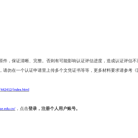
原件，保证清晰、完整。否则有可能影响认证评估进度，造成认证评估不
，请勿在一个认证申请里上传多个文凭证书
等等，更多材料要求请参考《
/442412/index.html
，点击
登录，注册个人用户账号。
se.edu.cn/