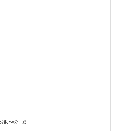
分数
分；或
250