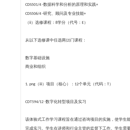
数据科学和分析的原理和实践
CDS501/4 -
+
研究、顾问及专业技能
CDS506/4 -
+
（
）选修课程：
学分（代号：
）
ii
8
E
从以下选修课中任选两
门课程：
(2)
数字基础设施
商业和组织
（
）项目（核心）：
个单元（代码：
）
1. png
iii
12
T
数字化转型项目及实习
CDT594/12 -
该体验式工作学习课程旨在通过咨询项目的实施，使学生
完成实习。学生在讲师和行业主管的监督下工作。学生需