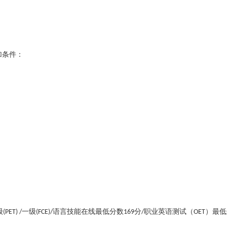
加条件：
级
一级
语言技能在线最低分数
分
职业英语测试（
）最低
(PET) /
(FCE)/
169
/
OET