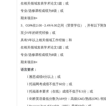
在相关领域发表学术论文
篇；或
1
专业
选修课程成绩为
级；或
/
B
期末项目
B+
、
在
之间（荣誉学位），并有以下附
3
CGPA
2.00 - 2.49/4.00
至少
年的研究经验；或
5
具有
年以上相关领域工作经验；和
5
在相关领域发表学术论文
篇；或
1
专业
选修课程成绩为
级；或
/
B
期末项目
B+
语言
要求
：
l
雅思成绩
分以上；或
6
l
托福网考成绩不低于
分；或
60
l
托福基本要求（在线）成绩不低于
分；或
8.5
l
剑桥英语最低分数为
分：高级
熟练
初
169
(CAE)/
(CPE) /