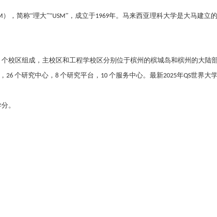
），简称“理大”“
”，成立于
年。马来西亚理科大学是
大马
建立
M
USM
1969
个校区组成，主校区和工程学校区分别位于槟州的
槟城岛
和槟州的大陆
3
，
个研究中心，
个研究平台，
个服务中心。
最新
年
世界大
26
8
10
202
5
QS
学分。