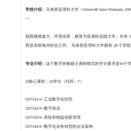
学校介绍
：
马来西亚理科大学（
Universiti Sains Malaysia, US
一
。
校园规模庞大、环境优美，被誉为亚洲的花园大学。共有
西亚东部海岸的
吉兰丹
。
马来西亚理科大学拥有
个学院
28
专业介绍：
这个数字转换硕士课程模式的学分要求是
个
44
核心课程：
学分（代码：
）
(i)
24
T
工业数字化转型
CDT541/4 -
数字创业
CDT542/4 -
系统和精益创新管理
CDT543/4 -
数字化业务转型的企业架构
CDT544/4 -