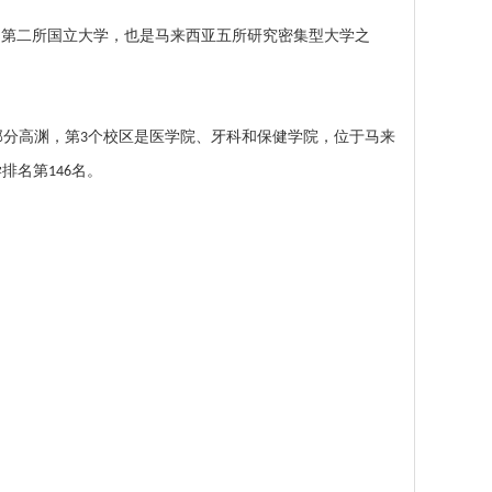
的第二所国立大学，也是马来西亚五所研究密集型大学之
部分
高渊
，第
个校区是医学院、牙科和保健学院，位于马来
3
学排名
第
名。
146