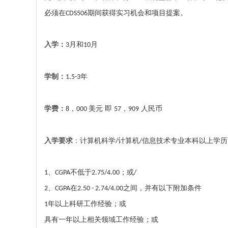
必须在
期间获得实习机会和项目提案。
CDS506
入学：
月和
月
3
10
学制：
年
1.5-3
学费：
，
美元 即
，
人民币
8
000
57
909
入学要求
：
计算机科学
计算机
信息技术专业本科以上学历
/
/
不低于
；或
1、
CGPA
2.75/4.00
/
在
之间，并有以下附加条件
2、
CGPA
2.50 - 2.74/4.00
年以上科研工作经验；或
1
具有一年以上相关领域工作经验；或